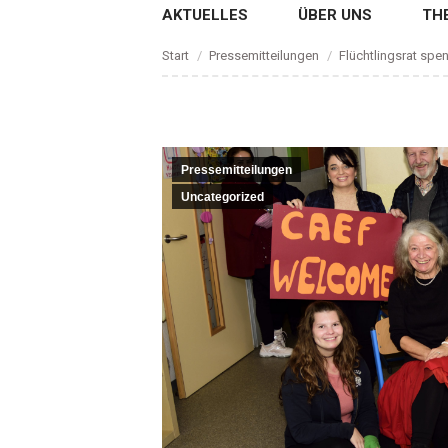
AKTUELLES
ÜBER UNS
TH
Sie befinden sich hier:
Start
Pressemitteilungen
Flüchtlingsrat spen
Pressemitteilungen
Uncategorized