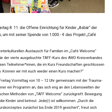
tag 8. 11. die Offene Einrichtung für Kinder „Asbär“ der
s, um mit seiner Spende von 1.000.- € das Projekt „Café
nterkulturellen Austausch für Familien im „Café Welcome“
bär der vierte ausgebuchte TAFF-Kurs des AWO Kreisverbandes
sen Teilnehmer*innen, die im Kurs Freundschaften geschlossen
. Können wir mit euch wieder einen Kurs machen?“
Freitag Vormittag von 10 – 12 Uhr gemeinsam mit der Trauma-
nner ein Programm an, das sich eng an den Lebenswelten der
lerischen Methoden von „TAFF Welcome“ zurückgreift. Bewegung
 die Kinder sind betreut. Jede(r) ist willkommen. „Durch die
urskonzeptes zunächst bis Ende 2019 gesichert“, freut sich